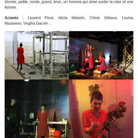
blonde, petite, ronde, grand, brun, un homme qui aime porter la robe et une
femme.
Actants
: Laurent Prexl, Alicia Malialin, Chloé Silbano, Louise
Mazareno, Virgilia Gacoin …