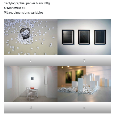
dactylographié, papier blanc 80g
4/ Monoville #3
Plâtre, dimensions variables
1
2
3
4