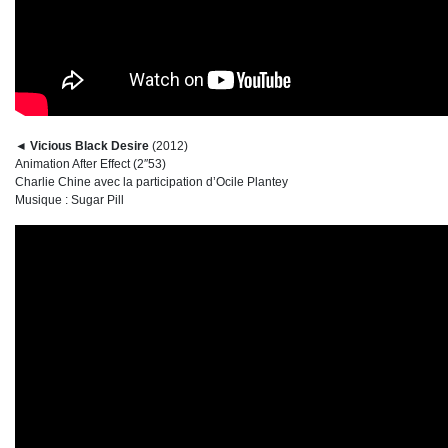
◄ Vicious Black Desire
(2012)
Animation After Effect (2″53)
Charlie Chine avec la participation d’Ocile Plantey
Musique : Sugar Pill