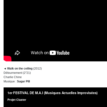
◄
Walk on the ceiling
(2012)
Détournement (2″21)
Charlie Chine
Musique :
Sugar PIll