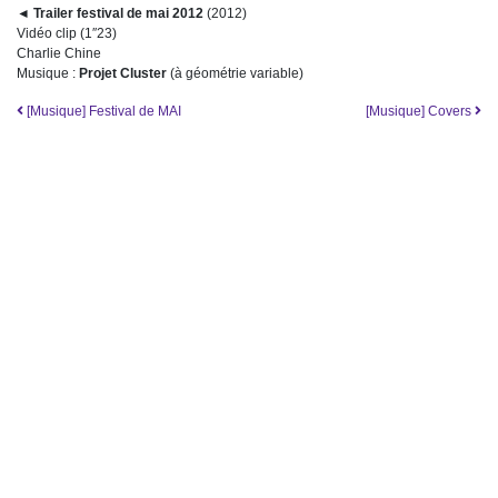
◄
Trailer festival de mai 2012
(2012)
Vidéo clip (1″23)
Charlie Chine
Musique :
Projet Cluster
(à géométrie variable)
Navigation
[Musique] Festival de MAI
[Musique] Covers