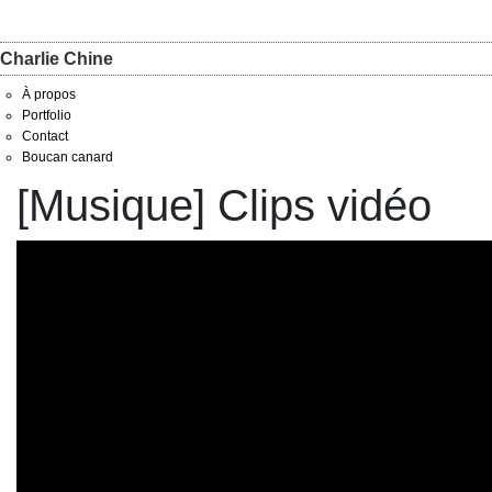
Charlie Chine
À propos
Portfolio
Contact
Boucan canard
[Musique] Clips vidéo